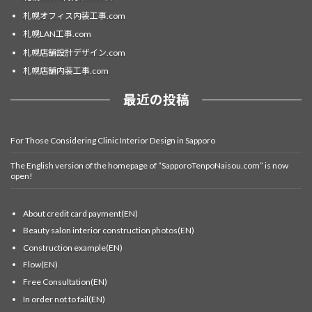
札幌オフィス内装工事.com
札幌LAN工事.com
札幌店舗設計デザイン.com
札幌店舗内装工事.com
最近の投稿
For Those Considering Clinic Interior Design in Sapporo
The English version of the homepage of “SapporoTenpoNaisou.com” is now
open!
About credit card payment(EN)
Beauty salon interior construction photos(EN)
Construction example(EN)
Flow(EN)
Free Consultation(EN)
In order not to fail(EN)